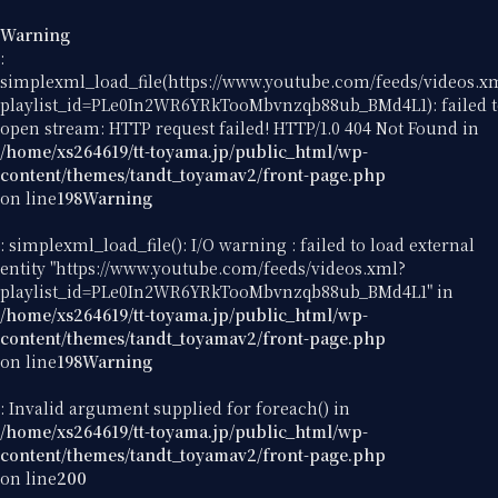
Warning
:
simplexml_load_file(https://www.youtube.com/feeds/videos.x
playlist_id=PLe0In2WR6YRkTooMbvnzqb88ub_BMd4L1): failed 
open stream: HTTP request failed! HTTP/1.0 404 Not Found in
/home/xs264619/tt-toyama.jp/public_html/wp-
content/themes/tandt_toyamav2/front-page.php
on line
198
Warning
: simplexml_load_file(): I/O warning : failed to load external
entity "https://www.youtube.com/feeds/videos.xml?
playlist_id=PLe0In2WR6YRkTooMbvnzqb88ub_BMd4L1" in
/home/xs264619/tt-toyama.jp/public_html/wp-
content/themes/tandt_toyamav2/front-page.php
on line
198
Warning
: Invalid argument supplied for foreach() in
/home/xs264619/tt-toyama.jp/public_html/wp-
content/themes/tandt_toyamav2/front-page.php
on line
200